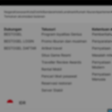
Negara
Kawasan
Kota
Distrik
Bandara
Hotel
Landmark
Rumah liburan
Apartemen
Temukan akomodasi bulanan
Dukungan
Telusuri
Ketentuan 
BESTOGEL
Program loyalitas Genius
Pemberitahu
BESTOGEL LOGIN
Promo liburan dan musiman
Persyaratan
BESTOGEL DAFTAR
Artikel travel
Pernyataan A
Situs Game Resmi
Masalah mit
Traveller Review Awards
Pernyataan
Modern
Rental Mobil
Pernyataan 
Pencari tiket pesawat
Manusia
Reservasi restoran
Server Stabil
IDR