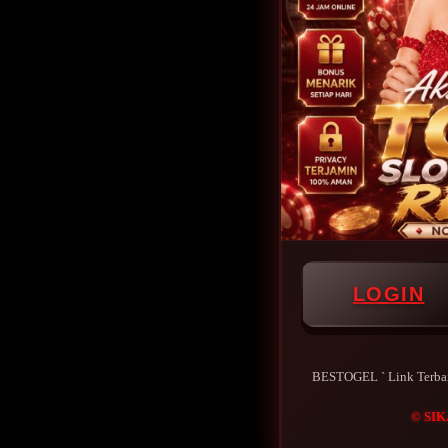
LOGIN
BESTOGEL ` Link Terbai
© SI