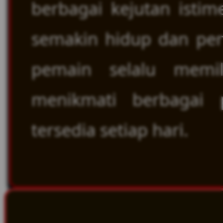
berbagai kejutan ist
semakin hidup dan pe
pemain selalu memil
menikmati berbagai
tersedia setiap hari.