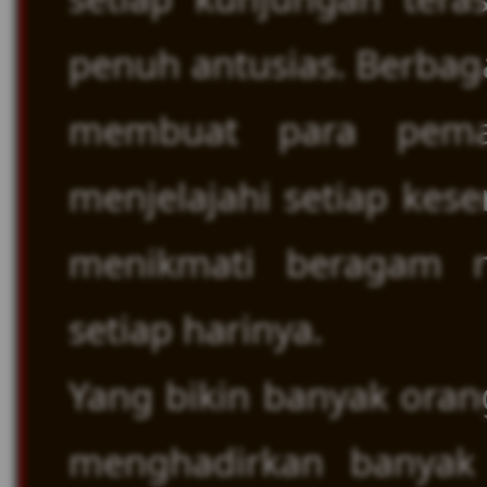
penuh antusias. Berbaga
membuat para pema
menjelajahi setiap kes
menikmati beragam 
setiap harinya.
Yang bikin banyak oran
menghadirkan banyak