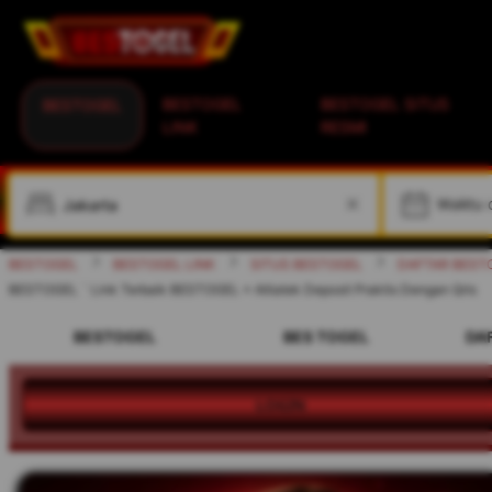
BESTOGEL
BESTOGEL SITUS
BESTOGEL
LINK
RESMI
W
BESTOGEL
BESTOGEL LINK
SITUS BESTOGEL
DAFTAR BEST
BESTOGEL ` Link Terbaik BESTOGEL × Alliatek Deposit Praktis Dengan Qris
BESTOGEL
BES TOGEL
DA
LOGIN