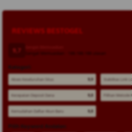
REVIEWS BESTOGEL
Sangat Memuaskan
9,7
Sangat Memuaskan · 188.188.188 ulasan
Kategori:
Akses Keseluruhan Situs
9,9
Stabilitas Link L
Kecepatan Deposit Dana
9,8
Pilihan Metode
Kemudahan Daftar Akun Baru
9,8
Pilih Keyword Andalan: