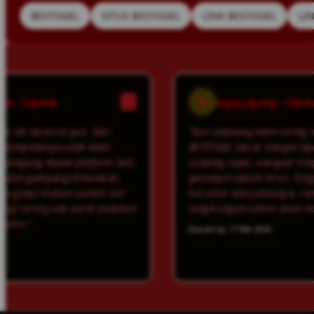
BESTOGEL
SITUS BESTOGEL
LINK BESTOGEL
LI
AJ
Agoy Jigong - Ciputat
3
4
Dari
"Gue sekarang lebih sering main lewat HP, dan
ikin
BESTOGEL lancar banget dipakai di mobile.
form lain.
Loading cepat, navigasi simpel, dan pilihan
inkan,
gamenya update terus. Yang bikin gue betah
il cari
tuh vibes komunitasnya, rame banget kayak
nt dadakan
tongkrongan online anak muda."
Diposting: 17 Mei 2026