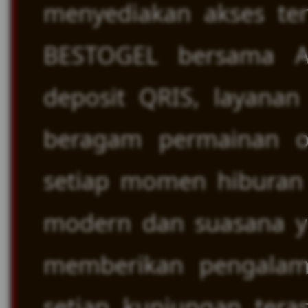
menyediakan akses terp
BESTOGEL bersama A
deposit QRIS, layanan
beragam permainan o
setiap momen hiburan
modern dan suasana 
memberikan pengalam
setiap kunjungan ter