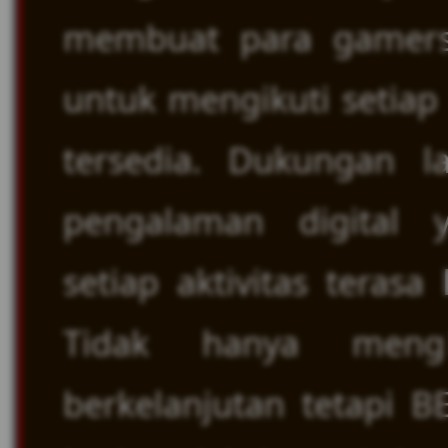
membuat para gamers
untuk mengikuti setia
tersedia. Dukungan 
pengalaman digital 
setiap aktivitas teras
Tidak hanya mengh
berkelanjutan tetapi 