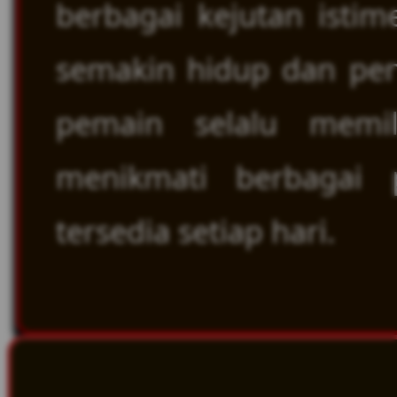
berbagai kejutan ist
semakin hidup dan pe
pemain selalu memil
menikmati berbagai
tersedia setiap hari.