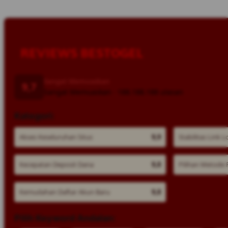
REVIEWS BESTOGEL
Sangat Memuaskan
9,7
Sangat Memuaskan · 188.188.188 ulasan
Kategori:
Akses Keseluruhan Situs
9,9
Stabilitas Link L
Kecepatan Deposit Dana
9,8
Pilihan Metode
Kemudahan Daftar Akun Baru
9,8
Pilih Keyword Andalan: