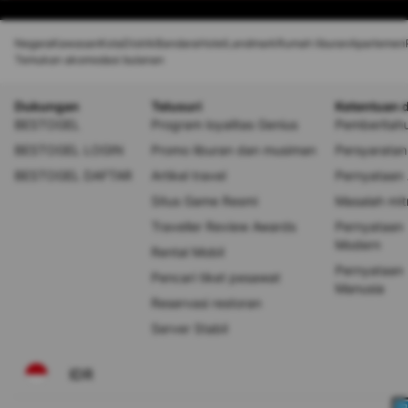
Negara
Kawasan
Kota
Distrik
Bandara
Hotel
Landmark
Rumah liburan
Apartemen
Temukan akomodasi bulanan
Dukungan
Telusuri
Ketentuan 
BESTOGEL
Program loyalitas Genius
Pemberitahu
BESTOGEL LOGIN
Promo liburan dan musiman
Persyaratan
BESTOGEL DAFTAR
Artikel travel
Pernyataan A
Situs Game Resmi
Masalah mit
Traveller Review Awards
Pernyataan
Modern
Rental Mobil
Pernyataan 
Pencari tiket pesawat
Manusia
Reservasi restoran
Server Stabil
IDR