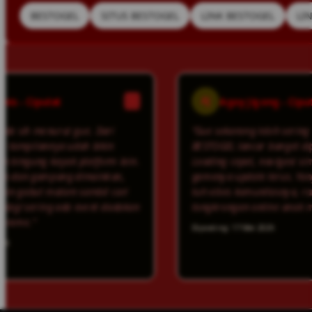
BESTOGEL
SITUS BESTOGEL
LINK BESTOGEL
LI
AJ
Agoy Jigong - Ciputat
3
ue. Dari
"Gue sekarang lebih sering main lewat HP, d
ah bikin
BESTOGEL lancar banget dipakai di mobile.
platform lain.
Loading cepat, navigasi simpel, dan pilihan
dimainkan,
gamenya update terus. Yang bikin gue betah
sambil cari
tuh vibes komunitasnya, rame banget kayak
 event dadakan
tongkrongan online anak muda."
Diposting: 17 Mei 2026