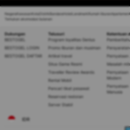
Negara
Kawasan
Kota
Distrik
Bandara
Hotel
Landmark
Rumah liburan
Apartemen
Temukan akomodasi bulanan
Dukungan
Telusuri
Ketentuan 
BESTOGEL
Program loyalitas Genius
Pemberitahu
BESTOGEL LOGIN
Promo liburan dan musiman
Persyaratan
BESTOGEL DAFTAR
Artikel travel
Pernyataan A
Situs Game Resmi
Masalah mit
Traveller Review Awards
Pernyataan
Modern
Rental Mobil
Pernyataan 
Pencari tiket pesawat
Manusia
Reservasi restoran
Server Stabil
IDR