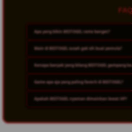
FA
Apa yang bikin BESTOGEL rame banget?
Main di BESTOGEL susah gak sih buat pemula?
BESTOGEL punya vibes yang beda dari platform lain! Mul
sensasi main yang bikin nagih. Banyak gamer muda bet
cuan vibes banget.
Kenapa banyak yang bilang BESTOGEL gampang k
Santuy aja, bro! Semua fitur di BESTOGEL dibuat simple
gas main. Cocok buat newbie maupun gamer yang udah pr
Game apa aja yang paling favorit di BESTOGEL?
Karena game-game di BESTOGEL punya gameplay yang s
putaran. Ditambah event spesial dan hadiah harian ya
Apakah BESTOGEL nyaman dimainkan lewat HP?
Lengkap banget! Mulai dari game putaran online viral,
bikin betah berjam-jam. Semua dibuat dengan kualitas 
Jelas nyaman dong! Platformnya udah mobile-friendly, ja
tanpa ngelag. Tinggal buka, login, langsung mabar se