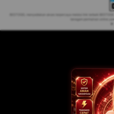
BESTOGEL menyediakan akses terpercaya melalui link terbaik BESTOGEL 
beragam permainan online yan
© 