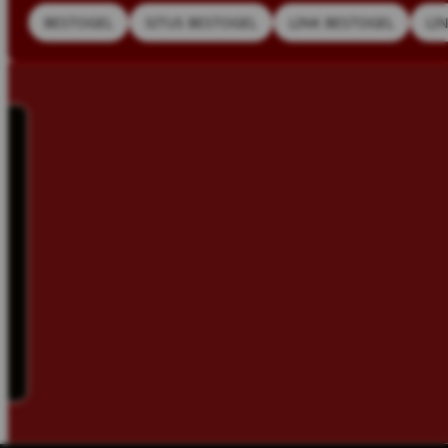
BESTOGEL
SITUS BESTOGEL
LINK BESTOGEL
LI
goy – Mahasiswa & Gamer
Y
Yogak – C
1
ongkrong Online
"Sebagai orang y
ya gue cuma ikut temen buat coba main
platform game on
OGEL, eh ternyata malah ketagihan 😆.
punya vibes yang 
kin gue suka itu tampilannya clean dan
main lewat HP ju
g dipahami. Pilihan gamenya juga
gokil tuh event d
anget, dari yang santai sampai yang
jadi bikin makin 
eg-degan tiap putaran. Menurut gue,
Gak heran sekara
EL cocok buat anak muda yang pengen
sini."
 seru tanpa ribet.."
Diposting: 15 Mei 202
g: 15 Mei 2026