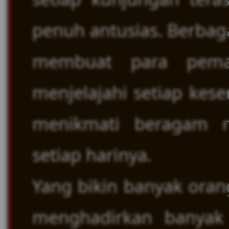
penuh antusias. Berbaga
membuat para pema
menjelajahi setiap kes
menikmati beragam 
setiap harinya.
Yang bikin banyak oran
menghadirkan banyak