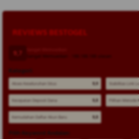
REVIEWS BESTOGEL
Sangat Memuaskan
9,7
Sangat Memuaskan · 188.188.188 ulasan
Kategori:
Akses Keseluruhan Situs
9,9
Stabilitas Link L
Kecepatan Deposit Dana
9,8
Pilihan Metode
Kemudahan Daftar Akun Baru
9,8
Pilih Keyword Andalan: