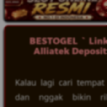
BESTOGEL ` Link
Alliatek Deposi
Kalau lagi cari tempat
dan nggak bikin r