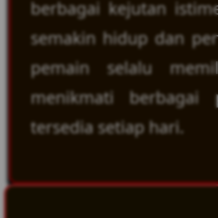
berbagai kejutan ist
semakin hidup dan pe
pemain selalu memil
menikmati berbagai
tersedia setiap hari.