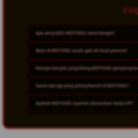
FA
Apa yang bikin BESTOGEL rame banget?
Main di BESTOGEL susah gak sih buat pemula?
BESTOGEL punya vibes yang beda dari platform lain! Mul
sensasi main yang bikin nagih. Banyak gamer muda bet
cuan vibes banget.
Kenapa banyak yang bilang BESTOGEL gampang k
Santuy aja, bro! Semua fitur di BESTOGEL dibuat simple
gas main. Cocok buat newbie maupun gamer yang udah pr
Game apa aja yang paling favorit di BESTOGEL?
Karena game-game di BESTOGEL punya gameplay yang s
putaran. Ditambah event spesial dan hadiah harian ya
Apakah BESTOGEL nyaman dimainkan lewat HP?
Lengkap banget! Mulai dari game putaran online viral,
bikin betah berjam-jam. Semua dibuat dengan kualitas 
Jelas nyaman dong! Platformnya udah mobile-friendly, ja
tanpa ngelag. Tinggal buka, login, langsung mabar se