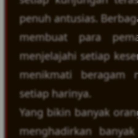
penuh antusias. Berbaga
membuat para pema
menjelajahi setiap kes
menikmati beragam 
setiap harinya.
Yang bikin banyak oran
menghadirkan banyak