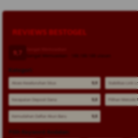
REVIEWS BESTOGEL
Sangat Memuaskan
9,7
Sangat Memuaskan · 188.188.188 ulasan
Kategori:
Akses Keseluruhan Situs
9,9
Stabilitas Link L
Kecepatan Deposit Dana
9,8
Pilihan Metode
Kemudahan Daftar Akun Baru
9,8
Pilih Keyword Andalan: