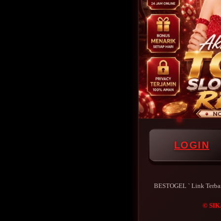
LOGIN
BESTOGEL ` Link Terbai
© SI