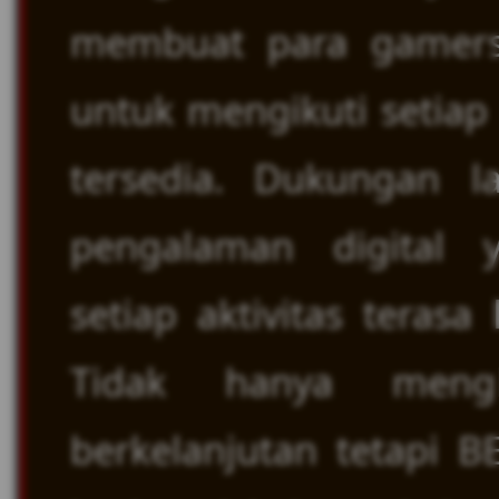
membuat para gamers
untuk mengikuti setia
tersedia. Dukungan 
pengalaman digital 
setiap aktivitas teras
Tidak hanya mengh
berkelanjutan tetapi 