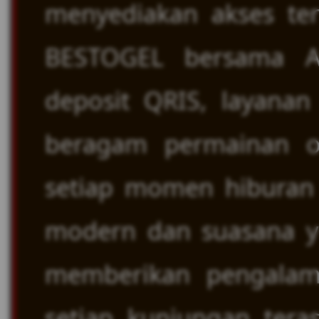
menyediakan akses terp
BESTOGEL bersama A
deposit QRIS, layanan
beragam permainan o
setiap momen hiburan
modern dan suasana 
memberikan pengalam
setiap kunjungan ter