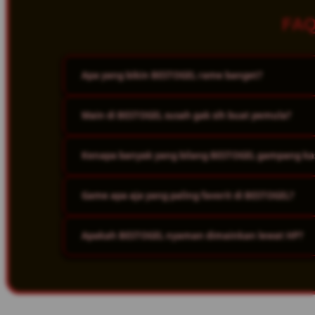
FA
Apa yang bikin BESTOGEL rame banget?
Main di BESTOGEL susah gak sih buat pemula?
BESTOGEL punya vibes yang beda dari platform lain! Mul
sensasi main yang bikin nagih. Banyak gamer muda bet
cuan vibes banget.
Kenapa banyak yang bilang BESTOGEL gampang k
Santuy aja, bro! Semua fitur di BESTOGEL dibuat simple
gas main. Cocok buat newbie maupun gamer yang udah pr
Game apa aja yang paling favorit di BESTOGEL?
Karena game-game di BESTOGEL punya gameplay yang s
putaran. Ditambah event spesial dan hadiah harian ya
Apakah BESTOGEL nyaman dimainkan lewat HP?
Lengkap banget! Mulai dari game putaran online viral,
bikin betah berjam-jam. Semua dibuat dengan kualitas 
Jelas nyaman dong! Platformnya udah mobile-friendly, ja
tanpa ngelag. Tinggal buka, login, langsung mabar se