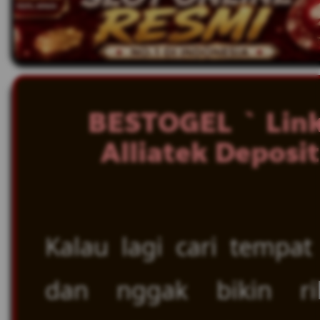
BESTOGEL ` Link
Alliatek Deposi
Kalau lagi cari tempat
dan nggak bikin r