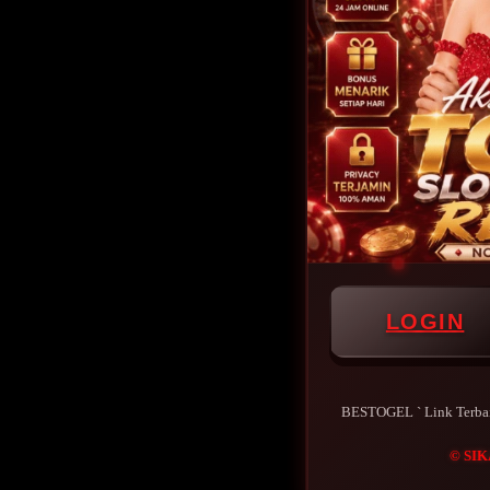
LOGIN
BESTOGEL ` Link Terbai
© SI