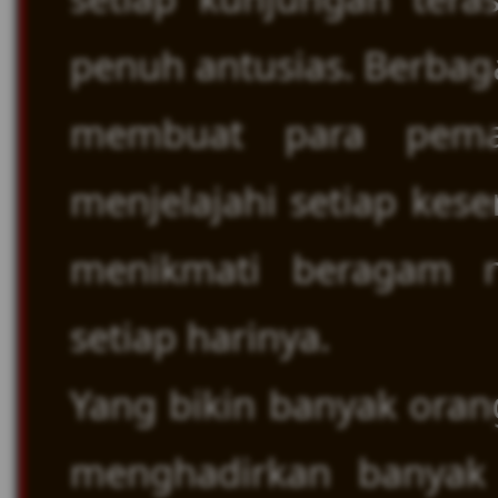
penuh antusias. Berbaga
membuat para pema
menjelajahi setiap kes
menikmati beragam 
setiap harinya.
Yang bikin banyak oran
menghadirkan banyak