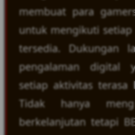
membuat para gamers
untuk mengikuti setia
tersedia. Dukungan 
pengalaman digital 
setiap aktivitas teras
Tidak hanya mengh
berkelanjutan tetapi 