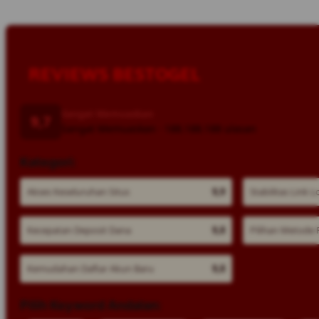
REVIEWS BESTOGEL
Sangat Memuaskan
9,7
Sangat Memuaskan · 188.188.188 ulasan
Kategori:
Akses Keseluruhan Situs
9,9
Stabilitas Link L
Kecepatan Deposit Dana
9,8
Pilihan Metode
Kemudahan Daftar Akun Baru
9,8
Pilih Keyword Andalan: