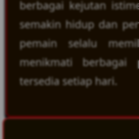
berbagai kejutan ist
semakin hidup dan pe
pemain selalu memil
menikmati berbagai
tersedia setiap hari.