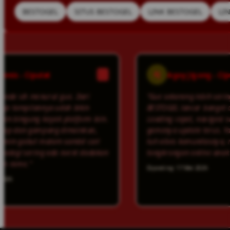
BESTOGEL
SITUS BESTOGEL
LINK BESTOGEL
LI
AJ
Agoy Jigong - Ciputat
3
e. Dari
"Gue sekarang lebih sering main lewat HP, da
h bikin
BESTOGEL lancar banget dipakai di mobile.
atform lain.
Loading cepat, navigasi simpel, dan pilihan
mainkan,
gamenya update terus. Yang bikin gue betah
ambil cari
tuh vibes komunitasnya, rame banget kayak
vent dadakan
tongkrongan online anak muda."
Diposting: 17 Mei 2026