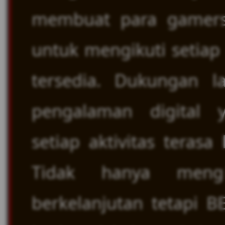
membuat para gamers
untuk mengikuti setia
tersedia. Dukungan 
pengalaman digital 
setiap aktivitas teras
Tidak hanya mengh
berkelanjutan tetapi 