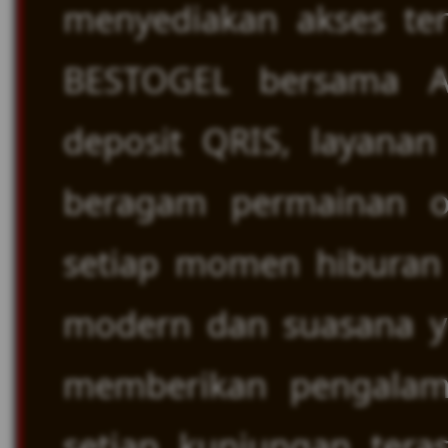
menyediakan akses terp
BESTOGEL bersama A
deposit QRIS, layanan
beragam permainan o
setiap momen hiburan
modern dan suasana 
memberikan pengalam
setiap kunjungan ter