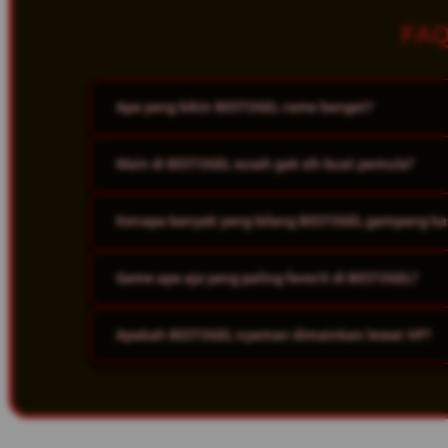
FA
Apa yang bikin BESTOGEL rame banget?
Main di BESTOGEL susah gak sih buat pemula?
BESTOGEL punya vibes yang beda dari platform lain! Mul
sensasi main yang bikin nagih. Banyak gamer muda bet
cuan vibes banget.
Kenapa banyak yang bilang BESTOGEL gampang k
Santuy aja, bro! Semua fitur di BESTOGEL dibuat simple
gas main. Cocok buat newbie maupun gamer yang udah pr
Game apa aja yang paling favorit di BESTOGEL?
Karena game-game di BESTOGEL punya gameplay yang s
putaran. Ditambah event spesial dan hadiah harian ya
Apakah BESTOGEL nyaman dimainkan lewat HP?
Lengkap banget! Mulai dari game putaran online viral,
bikin betah berjam-jam. Semua dibuat dengan kualitas 
Jelas nyaman dong! Platformnya udah mobile-friendly, ja
tanpa ngelag. Tinggal buka, login, langsung mabar se