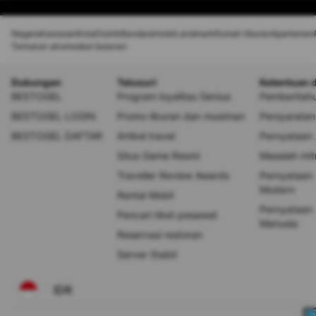
Negara
Kawasan
Kota
Distrik
Bandara
Hotel
Landmark
Rumah liburan
Apartemen
Temukan akomodasi bulanan
Dukungan
Telusuri
Ketentuan 
BESTOGEL
Program loyalitas Genius
Pemberitahu
BESTOGEL LOGIN
Promo liburan dan musiman
Persyaratan
BESTOGEL DAFTAR
Artikel travel
Pernyataan A
Situs Game Resmi
Masalah mit
Traveller Review Awards
Pernyataan
Modern
Rental Mobil
Pernyataan 
Pencari tiket pesawat
Manusia
Reservasi restoran
Server Stabil
IDR