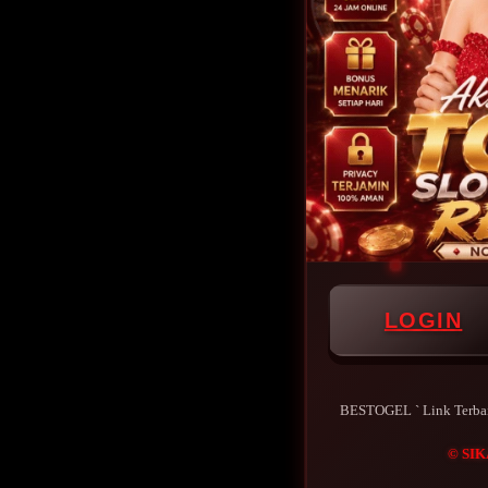
LOGIN
BESTOGEL ` Link Terbai
© SI