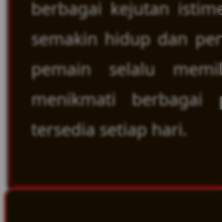
berbagai kejutan ist
semakin hidup dan pe
pemain selalu memil
menikmati berbagai
tersedia setiap hari.