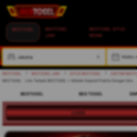
BESTOGEL
BESTOGEL SITUS
BESTOGEL
LINK
RESMI
W
BESTOGEL
BESTOGEL LINK
SITUS BESTOGEL
DAFTAR BEST
BESTOGEL ` Link Terbaik BESTOGEL × Alliatek Deposit Praktis Dengan Qris
BESTOGEL
BES TOGEL
DA
LOGIN