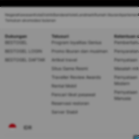
Negara
Kawasan
Kota
Distrik
Bandara
Hotel
Landmark
Rumah liburan
Apartemen
Temukan akomodasi bulanan
Dukungan
Telusuri
Ketentuan 
BESTOGEL
Program loyalitas Genius
Pemberitahu
BESTOGEL LOGIN
Promo liburan dan musiman
Persyaratan
BESTOGEL DAFTAR
Artikel travel
Pernyataan A
Situs Game Resmi
Masalah mit
Traveller Review Awards
Pernyataan
Modern
Rental Mobil
Pernyataan 
Pencari tiket pesawat
Manusia
Reservasi restoran
Server Stabil
IDR