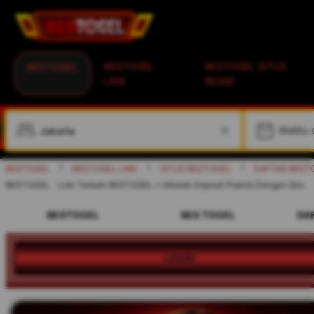
BESTOGEL
BESTOGEL SITUS
BESTOGEL
LINK
RESMI
W
BESTOGEL
BESTOGEL LINK
SITUS BESTOGEL
DAFTAR BEST
BESTOGEL ` Link Terbaik BESTOGEL × Alliatek Deposit Praktis Dengan Qris
BESTOGEL
BES TOGEL
DA
LOGIN