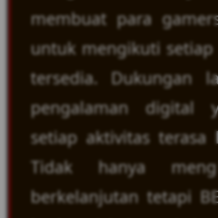
membuat para gamers
untuk mengikuti setia
tersedia. Dukungan 
pengalaman digital 
setiap aktivitas teras
Tidak hanya mengh
berkelanjutan tetapi 