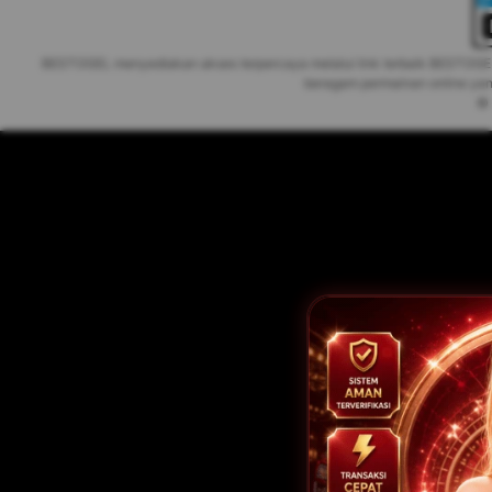
BESTOGEL menyediakan akses terpercaya melalui link terbaik BESTOGEL 
beragam permainan online yan
© 