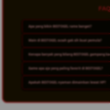
FA
Apa yang bikin BESTOGEL rame banget?
Main di BESTOGEL susah gak sih buat pemula?
BESTOGEL punya vibes yang beda dari platform lain! Mul
sensasi main yang bikin nagih. Banyak gamer muda bet
cuan vibes banget.
Kenapa banyak yang bilang BESTOGEL gampang k
Santuy aja, bro! Semua fitur di BESTOGEL dibuat simple
gas main. Cocok buat newbie maupun gamer yang udah pr
Game apa aja yang paling favorit di BESTOGEL?
Karena game-game di BESTOGEL punya gameplay yang s
putaran. Ditambah event spesial dan hadiah harian ya
Apakah BESTOGEL nyaman dimainkan lewat HP?
Lengkap banget! Mulai dari game putaran online viral,
bikin betah berjam-jam. Semua dibuat dengan kualitas 
Jelas nyaman dong! Platformnya udah mobile-friendly, ja
tanpa ngelag. Tinggal buka, login, langsung mabar se