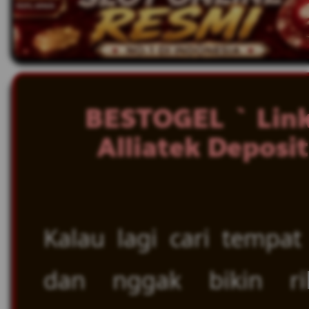
BESTOGEL ` Link
Alliatek Deposi
Kalau lagi cari tempat
dan nggak bikin r