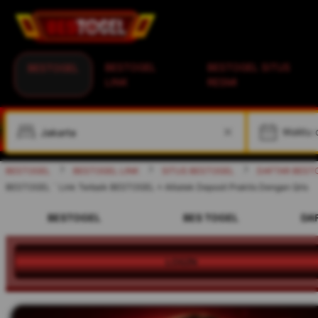
BESTOGEL
BESTOGEL SITUS
BESTOGEL
LINK
RESMI
W
BESTOGEL
BESTOGEL LINK
SITUS BESTOGEL
DAFTAR BEST
BESTOGEL ` Link Terbaik BESTOGEL × Alliatek Deposit Praktis Dengan Qris
BESTOGEL
BES TOGEL
DA
LOGIN