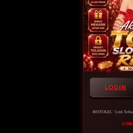
LOGIN
BESTOGEL ` Link Terbai
© SI