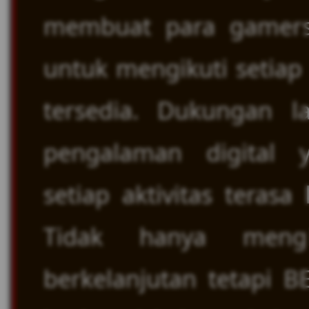
membuat para gamers
untuk mengikuti setia
tersedia. Dukungan 
pengalaman digital 
setiap aktivitas teras
Tidak hanya mengh
berkelanjutan tetapi 