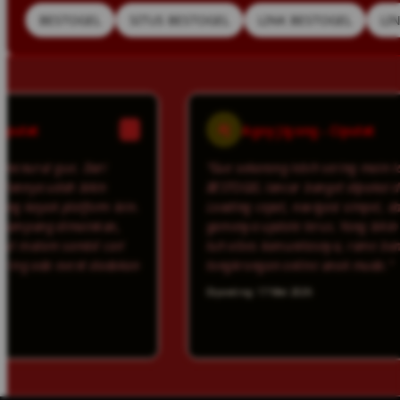
BESTOGEL
SITUS BESTOGEL
LINK BESTOGEL
LI
AJ
Agoy Jigong - Ciputat
3
4
ri
"Gue sekarang lebih sering main lewat HP, dan
in
BESTOGEL lancar banget dipakai di mobile.
m lain.
Loading cepat, navigasi simpel, dan pilihan
kan,
gamenya update terus. Yang bikin gue betah
cari
tuh vibes komunitasnya, rame banget kayak
dadakan
tongkrongan online anak muda."
Diposting: 17 Mei 2026