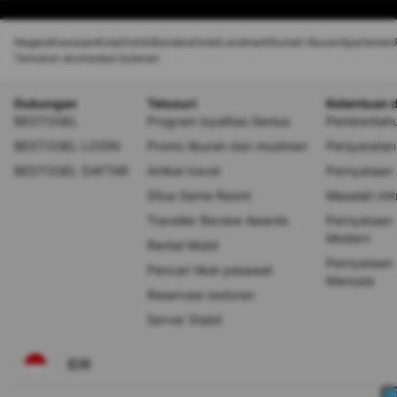
Negara
Kawasan
Kota
Distrik
Bandara
Hotel
Landmark
Rumah liburan
Apartemen
Temukan akomodasi bulanan
Dukungan
Telusuri
Ketentuan 
BESTOGEL
Program loyalitas Genius
Pemberitahu
BESTOGEL LOGIN
Promo liburan dan musiman
Persyaratan
BESTOGEL DAFTAR
Artikel travel
Pernyataan A
Situs Game Resmi
Masalah mit
Traveller Review Awards
Pernyataan
Modern
Rental Mobil
Pernyataan 
Pencari tiket pesawat
Manusia
Reservasi restoran
Server Stabil
IDR